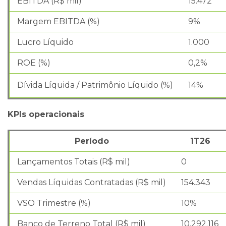
EBITDA (R$ mil)
15.472
Margem EBITDA (%)
9%
Lucro Líquido
1.000
ROE (%)
0,2%
Dívida Líquida / Patrimônio Líquido (%)
14%
KPIs operacionais
Período
1T26
Lançamentos Totais (R$ mil)
0
Vendas Líquidas Contratadas (R$ mil)
154.343
VSO Trimestre (%)
10%
Banco de Terreno Total (R$ mil)
10.292.116