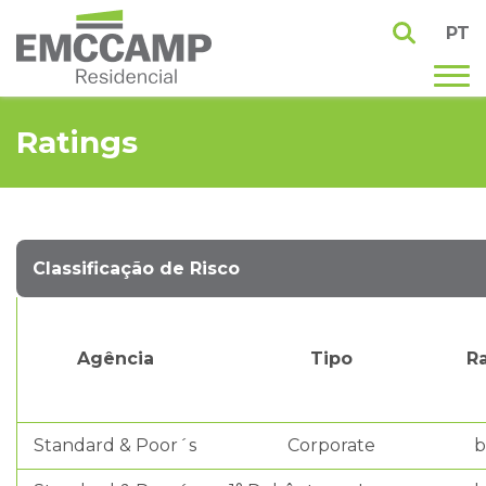
PT
Ratings
Classificação de Risco
Agência
Tipo
R
Standard & Poor´s
Corporate
b